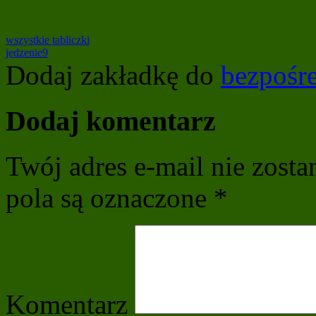
wszystkie tabliczki
jedzenie9
Dodaj zakładkę do
bezpośr
Dodaj komentarz
Twój adres e-mail nie zost
pola są oznaczone
*
Komentarz