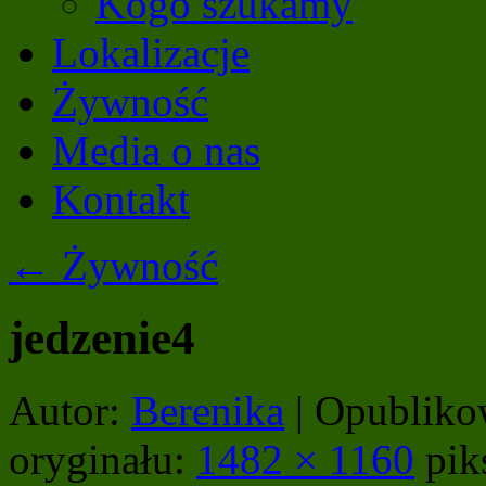
Kogo szukamy
Lokalizacje
Żywność
Media o nas
Kontakt
←
Żywność
jedzenie4
Autor:
Berenika
|
Opubliko
oryginału:
1482 × 1160
piks