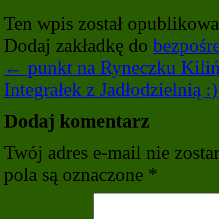
Ten wpis został opublikow
Dodaj zakładkę do
bezpośr
←
punkt na Ryneczku Ki
Integrałek z Jadłodzielnią :
Dodaj komentarz
Twój adres e-mail nie zost
pola są oznaczone
*