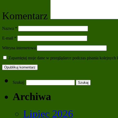
Komentarz
Nazwa
*
E-mail
*
Witryna internetowa
Zapamiętaj moje dane w przeglądarce podczas pisania kolejnych 
Szukaj:
Archiwa
Lipiec 2026