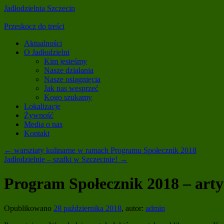
Jadłodzielnia Szczecin
Przeskocz do treści
Aktualności
O Jadłodzielni
Kim jesteśmy
Nasze działania
Nasze osiągnięcia
Jak nas wesprzeć
Kogo szukamy
Lokalizacje
Żywność
Media o nas
Kontakt
←
warsztaty kulinarne w ramach Programu Społecznik 2018
Jadłodzielnie – szafki w Szczecinie!
→
Program Społecznik 2018 – arty
Opublikowano
28 października 2018
,
autor:
admin