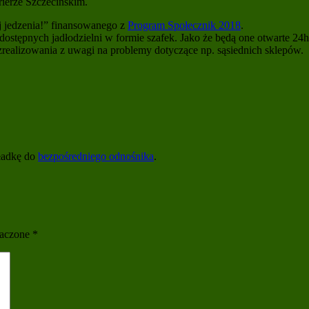
ierze Szczecińskim.
 jedzenia!” finansowanego z
Program Społecznik 2018
.
nodostępnych jadłodzielni w formie szafek. Jako że będą one otwarte
zrealizowania z uwagi na problemy dotyczące np. sąsiednich sklepów.
ładkę do
bezpośredniego odnośnika
.
naczone
*