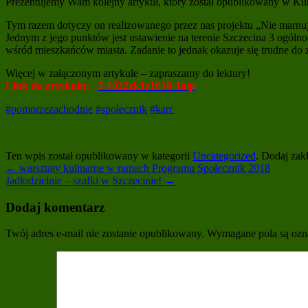
Prezentujemy Wam kolejny artykuł, który został opublikowany w Kur
Tym razem dotyczy on realizowanego przez nas projektu „Nie marnuj
Jednym z jego punktów jest ustawienie na terenie Szczecina 3 ogól
wśród mieszkańców miasta. Zadanie to jednak okazuje się trudne do 
Więcej w załączonym artykule – zapraszamy do lektury!
Link do artykułu:
3-1022zk1z1010-1alp
#
pomorzezachodnie
#
społecznik
#
karr
Ten wpis został opublikowany w kategorii
Uncategorized
. Dodaj zak
←
warsztaty kulinarne w ramach Programu Społecznik 2018
Jadłodzielnie – szafki w Szczecinie!
→
Dodaj komentarz
Twój adres e-mail nie zostanie opublikowany.
Wymagane pola są oz