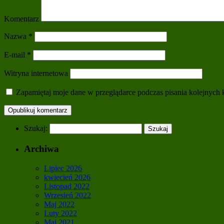
Komentarz
Nazwa
*
E-mail
*
Witryna internetowa
Zapamiętaj moje dane w przeglądarce podczas pisania kolejnych 
Szukaj:
Archiwa
Lipiec 2026
kwiecień 2026
Listopad 2022
Wrzesień 2022
Maj 2022
Luty 2022
Maj 2021